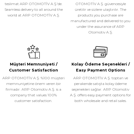
teslimat ARP OTOMOTİV A.Ş.'de.
OTOMOTİV A.Ş. güvencesiyle
Seamless delivery to all around the
üretilir ve sizlere ulaştırılır. The
world at ARP OTOMOTİV A.Ş.
products you purchase are
manufactured and delivered to you
under the assurance of ARP
Otomotiv A.Ş.
Müşteri Memnuniyeti /
Kolay Ödeme Seçenekleri /
Customer Satisfaction
Easy Payment Options
ARP OTOMOTİV A.Ş. %100 müşteri
ARP OTOMOTİV A.Ş. toptan ve
memnuniyetine önem veren bir
perakende satışta kolay ödeme
firmadır. ARP Otomotiv A.Ş. is a
seçenekleri sağlar. ARP Otomotiv
company that values 100%
A.Ş. offers easy payment options for
customer satisfaction.
both wholesale and retail sales.
BIZ