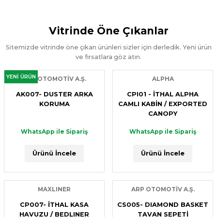
Ürünü İncele
Vitrinde Öne Çıkanlar
WhatsApp ile Sipariş
Sitemizde vitrinde öne çıkan ürünleri sizler için derledik. Yeni ürün
Ürünü İncele
ve fırsatlara göz atın.
YENİ ÜRÜN
ARP OTOMOTİV A.Ş.
ALPHA
ARP OTOMOTİV A.Ş.
AK007- DUSTER ARKA
CPI01 - İTHAL ALPHA
AK039- DIAMOND BLACK
KORUMA
CAMLI KABİN / EXPORTED
CANOPY
WhatsApp ile Sipariş
WhatsApp ile Sipariş
WhatsApp ile Sipariş
Ürünü İncele
Ürünü İncele
Ürünü İncele
ARP OTOMOTİV A.Ş.
MAXLINER
ARP OTOMOTİV A.Ş.
AK007- MOON ARKA KORUMA
CP007- İTHAL KASA
CS005- DIAMOND BASKET
HAVUZU / BEDLINER
TAVAN SEPETİ