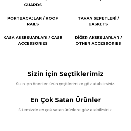
GUARDS
PORTBAGAJLAR / ROOF
TAVAN SEPETLERİ /
RAILS
BASKETS
KASA AKSESUARLARI / CASE
DİĞER AKSESUARLAR /
Güvenliğiniz Önceliğimiz
ACCESSORIES
OTHER ACCESSORIES
Aracınıza uygun
AKSESUARLAR
Sizin İçin Seçtiklerimiz
Şimdi Ürünleri İncele
Sizin için önerilen ürün çeşitlerimize göz atabilirsiniz.
ARP OTOMOTİV A.Ş.
En Çok Satan Ürünler
AK039- DIAMOND BLACK
Sitemizde en çok satan ürünlere göz atabilirsiniz.
YAN
Ürünleri İncele
ÖN KORUMALAR
ARKA
Ürünleri İncele
YENİ ÜRÜN
BASAMAKLAR
ARP OTOMOTİV A.Ş.
Ürünleri İncele
KORUMALAR
WhatsApp ile Sipariş
AK007- DUSTER ARKA KORUMA