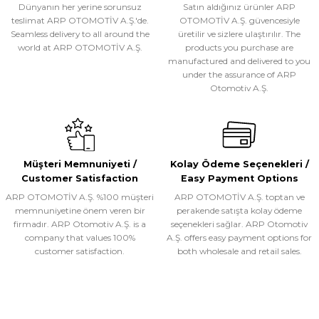
Dünyanın her yerine sorunsuz
Satın aldığınız ürünler ARP
teslimat ARP OTOMOTİV A.Ş.'de.
OTOMOTİV A.Ş. güvencesiyle
Seamless delivery to all around the
üretilir ve sizlere ulaştırılır. The
world at ARP OTOMOTİV A.Ş.
products you purchase are
manufactured and delivered to you
under the assurance of ARP
Otomotiv A.Ş.
Müşteri Memnuniyeti /
Kolay Ödeme Seçenekleri /
Customer Satisfaction
Easy Payment Options
ARP OTOMOTİV A.Ş. %100 müşteri
ARP OTOMOTİV A.Ş. toptan ve
memnuniyetine önem veren bir
perakende satışta kolay ödeme
firmadır. ARP Otomotiv A.Ş. is a
seçenekleri sağlar. ARP Otomotiv
company that values 100%
A.Ş. offers easy payment options for
customer satisfaction.
both wholesale and retail sales.