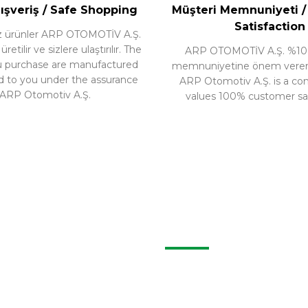
ışveriş / Safe Shopping
Müşteri Memnuniyeti 
Satisfaction
nız ürünler ARP OTOMOTİV A.Ş.
etilir ve sizlere ulaştırılır. The
ARP OTOMOTİV A.Ş. %10
u purchase are manufactured
memnuniyetine önem veren b
d to you under the assurance
ARP Otomotiv A.Ş. is a c
 ARP Otomotiv A.Ş.
values 100% customer sat
İLETIŞIM
İletişim