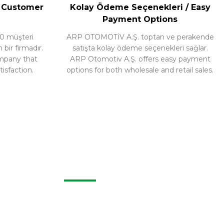
/ Customer
Kolay Ödeme Seçenekleri / Easy
Payment Options
0 müşteri
ARP OTOMOTİV A.Ş. toptan ve perakende
ir firmadır.
satışta kolay ödeme seçenekleri sağlar.
ompany that
ARP Otomotiv A.Ş. offers easy payment
isfaction.
options for both wholesale and retail sales.
KURUMSAL
Hakkımızda