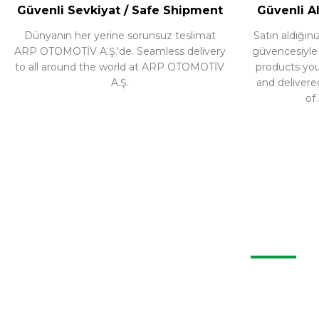
Güvenli Sevkiyat / Safe Shipment
Güvenli Al
Dünyanın her yerine sorunsuz teslimat
Satın aldığı
ARP OTOMOTİV A.Ş.'de. Seamless delivery
güvencesiyle ür
to all around the world at ARP OTOMOTİV
products yo
A.Ş.
and delivere
of
BIZ
+90 262 335 14 25
Projeler
0530 693 47 90