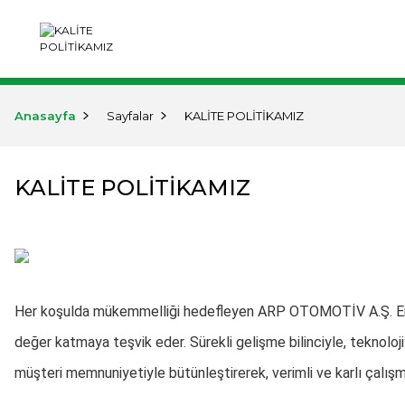
KURUMSAL
ÜRÜNLER
MARKA
Anasayfa
Sayfalar
KALİTE POLİTİKAMIZ
KALİTE POLİTİKAMIZ
Her koşulda mükemmelliği hedefleyen ARP OTOMOTİV A.Ş. En alt
değer katmaya teşvik eder. Sürekli gelişme bilinciyle, teknolojiy
müşteri memnuniyetiyle bütünleştirerek, verimli ve karlı çalış