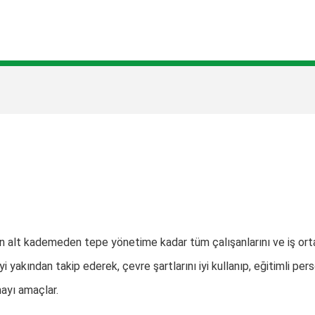
LAR
PARTNERLER
İLETİŞİM
 kademeden tepe yönetime kadar tüm çalışanlarını ve iş ortaklar
i yakından takip ederek, çevre şartlarını iyi kullanıp, eğitimli per
mayı amaçlar.