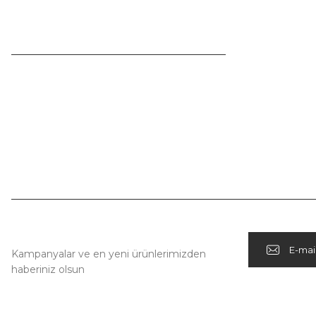
Videolarımız
info@arp.com.tr
Çalışma Saatlerimiz
Hafta İçi:
08:00 - 18:00
Kampanya Habercisi
Kampanyalar ve en yeni ürünlerimizden
haberiniz olsun