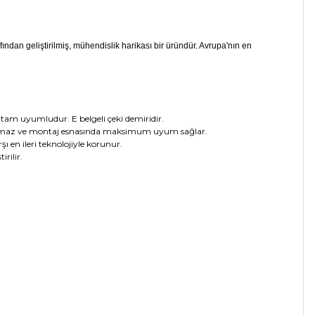
fından geliştirilmiş, mühendislik harikası bir üründür. Avrupa'nın en
tam uyumludur. E belgeli çeki demiridir.
i bozmaz ve montaj esnasında maksimum uyum sağlar.
ı en ileri teknolojiyle korunur.
rilir.