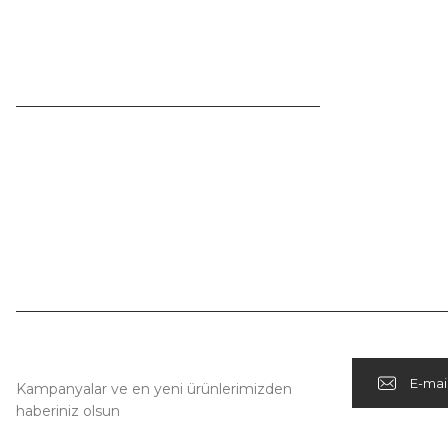
0530 693 47 90
Videolarımız
info@arp.com.tr
Çalışma Saatlerimiz
Hafta İçi:
08:00 - 18:00
Kampanya Habercisi
Kampanyalar ve en yeni ürünlerimizden
haberiniz olsun