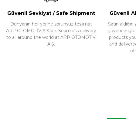
Ürünü İncele
Ürün
Güvenli Sevkiyat / Safe Shipment
Güvenli Al
Dünyanın her yerine sorunsuz teslimat
Satın aldığı
ARP OTOMOTİV A.Ş.'de. Seamless delivery
güvencesiyle ür
to all around the world at ARP OTOMOTİV
products yo
A.Ş.
and delivere
of
CP004- KASA HAVUZU / BEDLINER
WhatsApp ile Sipariş
Ürünü İncele
BIZ
+90 262 335 14 25
Projeler