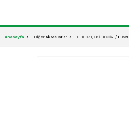
KURUMSAL
ÜRÜNLER
MARKA
Anasayfa
Diğer Aksesuarlar
CD002 ÇEKİ DEMİRİ / TOW