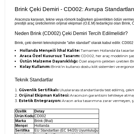
Brink Çeki Demiri - CD002: Avrupa Standartl
Aracınıza karavan, tekne veya römork bağlarken güvenlikten ödün verme
prestijli araç üreticilerinin orijinal ekipman (O.E.M) tedarikçisi olan Brink,
Neden Brink (CD002) Çeki Demiri Tercih Edilmelidir?
Brink, çeki demiri teknolojisinde "altın standart" olarak kabul edilir. CD00
Hollanda Menşeili İthal Kalite:
Tamamen Hollanda'da tasarlanan
Araca Özel Kusursuz Tasarım:
CD002, her araç modelinin şasi
Üstün Malzeme Dayanıklılığı:
Özel alaşımlı çelikten üretilen B
Kolay Kullanım:
Brink'in kullanıcı dostu kilit sistemleri ve ergon
Teknik Standartlar
Güvenlik Sertifikalı:
Uluslararası standartlarda test edilmiş, çek
Orijinal Ekipman Kalitesi:
Aracınızın garantisini tehlikeye atma
Estetik Entegrasyon:
Aracın arka tasarımına zarar vermeyen, şık
Özellik
Detay
Ürün Kodu
CD002
Marka
Brink (İthal)
Menşei
Hollanda
Sertifika
EU Standartları (EC 94/20) Uyumluluğu