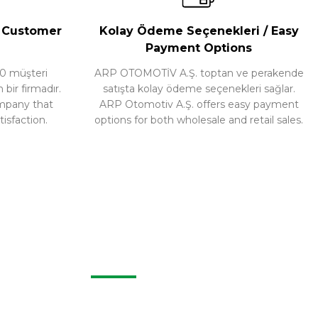
/ Customer
Kolay Ödeme Seçenekleri / Easy
Payment Options
0 müşteri
ARP OTOMOTİV A.Ş. toptan ve perakende
ir firmadır.
satışta kolay ödeme seçenekleri sağlar.
ompany that
ARP Otomotiv A.Ş. offers easy payment
isfaction.
options for both wholesale and retail sales.
KURUMSAL
Hakkımızda