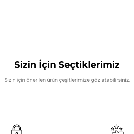
nularda yetersiz gördüğünüz noktaları öneri formunu kullanarak tarafımız
Sizin İçin Seçtiklerimiz
Sizin için önerilen ürün çeşitlerimize göz atabilirsiniz.
MOTİV A.Ş.
MAXLINER
IAMOND BLACK
CP007- İTHAL KASA HAVUZU /
 ile Sipariş
WhatsApp ile Sipari