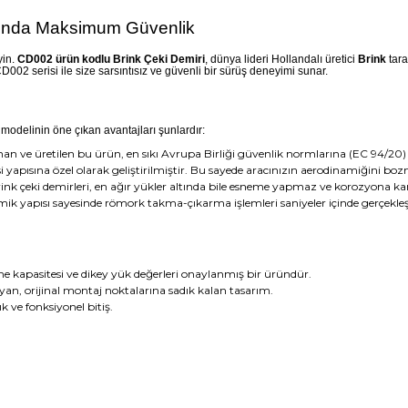
arında Maksimum Güvenlik
yin.
CD002 ürün kodlu Brink Çeki Demiri
, dünya lideri Hollandalı üretici
Brink
tara
 CD002 serisi ile size sarsıntısız ve güvenli bir sürüş deneyimi sunar.
2 modelinin öne çıkan avantajları şunlardır:
 ve üretilen bu ürün, en sıkı Avrupa Birliği güvenlik normlarına (EC 94/20) 
 yapısına özel olarak geliştirilmiştir. Bu sayede aracınızın aerodinamiğin
rink çeki demirleri, en ağır yükler altında bile esneme yapmaz ve korozyona karş
omik yapısı sayesinde römork takma-çıkarma işlemleri saniyeler içinde gerçekleşti
me kapasitesi ve dikey yük değerleri onaylanmış bir üründür.
yan, orijinal montaj noktalarına sadık kalan tasarım.
 ve fonksiyonel bitiş.