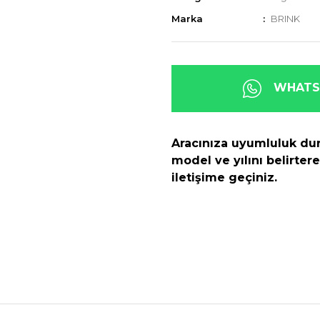
Marka
BRINK
WHATSA
Aracınıza uyumluluk dur
model ve yılını belirte
iletişime geçiniz.