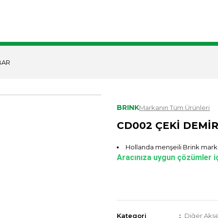
LAR
PARTNERLER
İLETİŞİM
BAR
BRINK
Markanın Tüm Ürünleri
CD002 ÇEKİ DEMİR
Hollanda menşeili Brink marka
Aracınıza uygun çözümler iç
Kategori
Diğer Akse