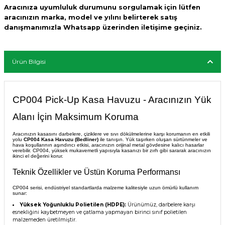
Aracınıza uyumluluk durumunu sorgulamak için lütfen
aracınızın marka, model ve yılını belirterek satış
danışmanımızla Whatsapp üzerinden iletişime geçiniz.
Ürün Bilgisi
CP004 Pick-Up Kasa Havuzu - Aracınızın Yük
Alanı İçin Maksimum Koruma
Aracınızın kasasını darbelere, çiziklere ve sıvı dökülmelerine karşı korumanın en etkili
yolu
CP004 Kasa Havuzu (Bedliner)
ile tanışın. Yük taşırken oluşan sürtünmeler ve
hava koşullarının aşındırıcı etkisi, aracınızın orijinal metal gövdesine kalıcı hasarlar
verebilir. CP004, yüksek mukavemetli yapısıyla kasanızı bir zırh gibi sararak aracınızın
ikinci el değerini korur.
Teknik Özellikler ve Üstün Koruma Performansı
CP004 serisi, endüstriyel standartlarda malzeme kalitesiyle uzun ömürlü kullanım
sunar:
Yüksek Yoğunluklu Polietilen (HDPE):
Ürünümüz, darbelere karşı
esnekliğini kaybetmeyen ve çatlama yapmayan birinci sınıf polietilen
malzemeden üretilmiştir.