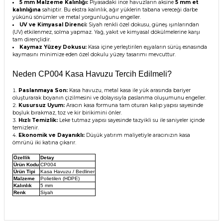
5 mm Malzeme Kalınlığı:
Piyasadaki ince havuzların aksine
5 mm et
kalınlığına
sahiptir. Bu ekstra kalınlık, ağır yüklerin tabana vereceği darbe
yükünü sönümler ve metal yorgunluğunu engeller.
UV ve Kimyasal Direnci:
Siyah renkli özel dokusu, güneş ışınlarından
(UV) etkilenmez, solma yapmaz. Yağ, yakıt ve kimyasal dökülmelerine karşı
tam dirençlidir.
Kaymaz Yüzey Dokusu:
Kasa içine yerleştirilen eşyaların sürüş esnasında
kaymasını minimize eden özel dokulu yüzey tasarımı mevcuttur.
Neden CP004 Kasa Havuzu Tercih Edilmeli?
Paslanmaya Son:
Kasa havuzu, metal kasa ile yük arasında bariyer
oluşturarak boyanın çizilmesini ve dolayısıyla paslanma oluşumunu engeller.
Kusursuz Uyum:
Aracın kasa formuna tam oturan kalıp yapısı sayesinde
boşluk bırakmaz, toz ve kir birikimini önler.
Hızlı Temizlik:
Leke tutmaz yapısı sayesinde tazyikli su ile saniyeler içinde
temizlenir.
Ekonomik ve Dayanıklı:
Düşük yatırım maliyetiyle aracınızın kasa
ömrünü iki katına çıkarır.
Özellik
Detay
Ürün Kodu
CP004
Ürün Tipi
Kasa Havuzu / Bedliner
Malzeme
Polietilen (HDPE)
Kalınlık
5 mm
Renk
Siyah