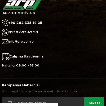
WhatsApp ile Sipariş
Ürünü İncele
+90 262 335 14 25
0530 693 47 90
info@arp.com.tr
Çalışma Saatlerimiz
Hafta İçi:
08:00 - 18:00
Kampanya Habercisi
Kampanyalar ve en yeni ürünlerimizden haberiniz olsun
Kaydet