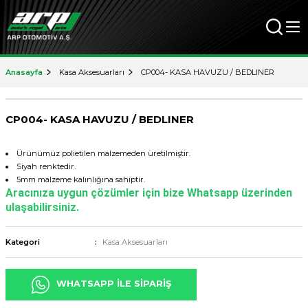
Anasayfa
Kasa Aksesuarları
CP004- KASA HAVUZU / BEDLINER
CP004- KASA HAVUZU / BEDLINER
Ürünümüz polietilen malzemeden üretilmiştir.
Siyah renktedir.
5mm malzeme kalınlığına sahiptir.
Aracınıza uygun çözümler için bize Whatsapp üzerinden
ulaşabilirsiniz.
Kategori
Kasa Aksesuarları
WHATSAPP İLE SİPARİŞ