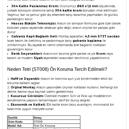
304 Kalite Paslanmaz Krom:
Ürünümüz
Ø60 x 1,5 mm
ölçülerinde,
yüksek korozyon direncine sahip
304 kalite krom
borudan imal edilmiştir.
Yağmur, kar ve çamur gibi dış etkenlere karşı kararma yapmadan ilk günkü
parlaklığını korur.
Hassas Büküm Teknolojisi:
Aracın ön tampon formuna göre özel olarak
bükülen yapısı sayesinde, aksesuar gibi değil, aracın orijinal bir parçası gibi
durur.
Galvaniz Kaplı Bağlantı Seti:
Montaj aparatları
4,5 mm ST37 sacdan
lazer kesim ile üretilmiş ve paslanmaya karşı
galvaniz kaplama
ile
zırhlanmıştır. Bu sayede en nemli ortamlarda bile bağlantı noktaları
güvenliğini korur.
Renk Seçenekleri:
Aracınızın tarzına göre parlak ve şık
Krom
veya
kararlı ve modern
Siyah
seçenekleri arasından tercihinizi yapabilirsiniz.
Neden Tetri (ST008) Ön Koruma Tercih Edilmeli?
Hafif ve Dayanıklı:
Aracın ön kısmına aşırı yük bindirmeden etkili bir
koruma kalkanı sağlar.
Orijinal Montaj:
Aracın şasisindeki orijinal noktaları kullanır; herhangi bir
delme, kesme veya kaynak işlemi gerektirmez.
Kusursuz Görünüm:
Özellikle modern SUV ve Pick-up modellerinin
aerodinamik yapısını tamamlayan zarif bir duruş sergiler.
Ekonomik ve Kaliteli:
304 kalite krom boru avantajını, minimalist bir
tasarımla uygun maliyete sunar.
Özellik
Detay
Ürün Kodu
ST008
Model Adı
Tetri Ön Koruma