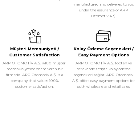
manufactured and delivered to you
ARP OTOMOTİV A.Ş.
under the assurance of ARP
NS005- SUPERSTAR CHROME YAN BASAMAK
Otomotiv A.Ş.
Gönder
WhatsApp ile Sipariş
Müşteri Memnuniyeti /
Kolay Ödeme Seçenekleri /
Ürünü İncele
Customer Satisfaction
Easy Payment Options
ARP OTOMOTİV A.Ş. %100 müşteri
ARP OTOMOTİV A.Ş. toptan ve
memnuniyetine önem veren bir
perakende satışta kolay ödeme
ARP OTOMOTİV A.Ş.
firmadır. ARP Otomotiv A.Ş. is a
seçenekleri sağlar. ARP Otomotiv
company that values 100%
A.Ş. offers easy payment options for
BB005- DELUX YAN BASAMAK
customer satisfaction.
both wholesale and retail sales.
WhatsApp ile Sipariş
BIZ
Ürünü İncele
İLETIŞIM
ARP OTOMOTİV A.Ş.