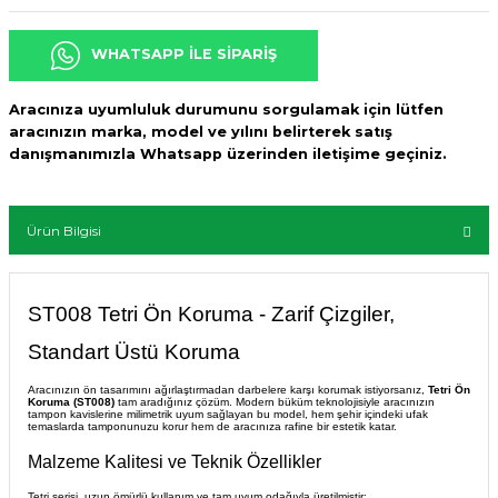
WHATSAPP İLE SİPARİŞ
Aracınıza uyumluluk durumunu sorgulamak için lütfen
aracınızın marka, model ve yılını belirterek satış
danışmanımızla Whatsapp üzerinden iletişime geçiniz.
Ürün Bilgisi
ST008 Tetri Ön Koruma - Zarif Çizgiler,
Standart Üstü Koruma
Aracınızın ön tasarımını ağırlaştırmadan darbelere karşı korumak istiyorsanız,
Tetri Ön
Koruma (ST008)
tam aradığınız çözüm. Modern büküm teknolojisiyle aracınızın
tampon kavislerine milimetrik uyum sağlayan bu model, hem şehir içindeki ufak
temaslarda tamponunuzu korur hem de aracınıza rafine bir estetik katar.
Malzeme Kalitesi ve Teknik Özellikler
Tetri serisi, uzun ömürlü kullanım ve tam uyum odağıyla üretilmiştir: