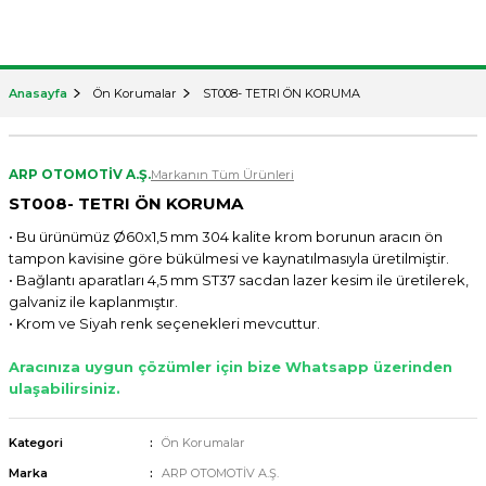
Anasayfa
Ön Korumalar
ST008- TETRI ÖN KORUMA
ARP OTOMOTİV A.Ş.
Markanın Tüm Ürünleri
ST008- TETRI ÖN KORUMA
• Bu ürünümüz Ø60x1,5 mm 304 kalite krom borunun aracın ön
tampon kavisine göre bükülmesi ve kaynatılmasıyla üretilmiştir.
• Bağlantı aparatları 4,5 mm ST37 sacdan lazer kesim ile üretilerek,
galvaniz ile kaplanmıştır.
• Krom ve Siyah renk seçenekleri mevcuttur.
Aracınıza uygun çözümler için bize Whatsapp üzerinden
ulaşabilirsiniz.
Kategori
Ön Korumalar
Marka
ARP OTOMOTİV A.Ş.