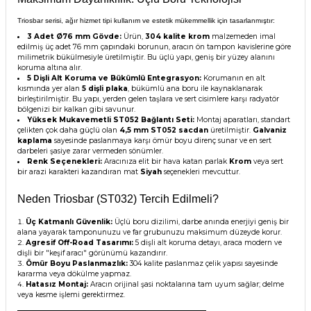
Triosbar serisi, ağır hizmet tipi kullanım ve estetik mükemmellik için tasarlanmıştır:
3 Adet Ø76 mm Gövde:
Ürün,
304 kalite krom
malzemeden imal
edilmiş üç adet 76 mm çapındaki borunun, aracın ön tampon kavislerine göre
milimetrik bükülmesiyle üretilmiştir. Bu üçlü yapı, geniş bir yüzey alanını
koruma altına alır.
5 Dişli Alt Koruma ve Bükümlü Entegrasyon:
Korumanın en alt
kısmında yer alan
5 dişli plaka
, bükümlü ana boru ile kaynaklanarak
birleştirilmiştir. Bu yapı, yerden gelen taşlara ve sert cisimlere karşı radyatör
bölgenizi bir kalkan gibi savunur.
Yüksek Mukavemetli ST052 Bağlantı Seti:
Montaj aparatları, standart
çelikten çok daha güçlü olan
4,5 mm ST052 sacdan
üretilmiştir.
Galvaniz
kaplama
sayesinde paslanmaya karşı ömür boyu direnç sunar ve en sert
darbeleri şasiye zarar vermeden sönümler.
Renk Seçenekleri:
Aracınıza elit bir hava katan parlak
Krom
veya sert
bir arazi karakteri kazandıran mat
Siyah
seçenekleri mevcuttur.
Neden Triosbar (ST032) Tercih Edilmeli?
Üç Katmanlı Güvenlik:
Üçlü boru dizilimi, darbe anında enerjiyi geniş bir
alana yayarak tamponunuzu ve far grubunuzu maksimum düzeyde korur.
Agresif Off-Road Tasarımı:
5 dişli alt koruma detayı, araca modern ve
dişli bir "keşif aracı" görünümü kazandırır.
Ömür Boyu Paslanmazlık:
304 kalite paslanmaz çelik yapısı sayesinde
kararma veya dökülme yapmaz.
Hatasız Montaj:
Aracın orijinal şasi noktalarına tam uyum sağlar; delme
veya kesme işlemi gerektirmez.