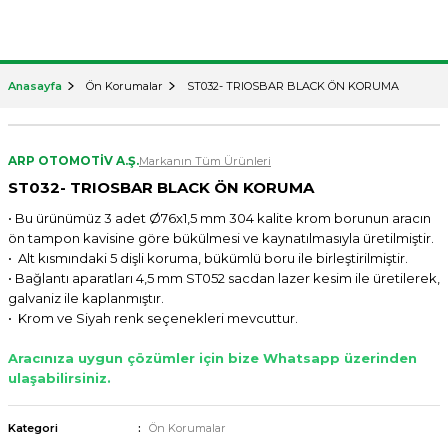
Anasayfa
Ön Korumalar
ST032- TRIOSBAR BLACK ÖN KORUMA
ARP OTOMOTİV A.Ş.
Markanın Tüm Ürünleri
ST032- TRIOSBAR BLACK ÖN KORUMA
• Bu ürünümüz 3 adet Ø76x1,5 mm 304 kalite krom borunun aracın
ön tampon kavisine göre bükülmesi ve kaynatılmasıyla üretilmiştir.
• Alt kısmındaki 5 dişli koruma, bükümlü boru ile birleştirilmiştir.
• Bağlantı aparatları 4,5 mm ST052 sacdan lazer kesim ile üretilerek,
galvaniz ile kaplanmıştır.
• Krom ve Siyah renk seçenekleri mevcuttur.
Aracınıza uygun çözümler için bize Whatsapp üzerinden
ulaşabilirsiniz.
Kategori
Ön Korumalar