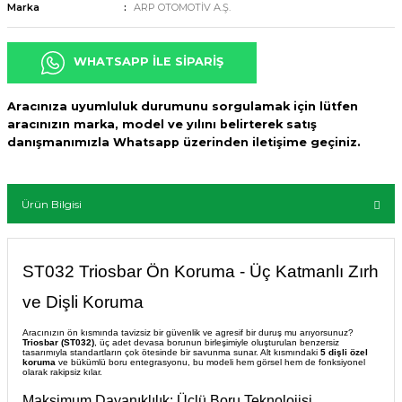
Marka
ARP OTOMOTİV A.Ş.
WHATSAPP İLE SİPARİŞ
Aracınıza uyumluluk durumunu sorgulamak için lütfen
aracınızın marka, model ve yılını belirterek satış
danışmanımızla Whatsapp üzerinden iletişime geçiniz.
Ürün Bilgisi
ST032 Triosbar Ön Koruma - Üç Katmanlı Zırh
ve Dişli Koruma
Aracınızın ön kısmında tavizsiz bir güvenlik ve agresif bir duruş mu arıyorsunuz?
Triosbar (ST032)
, üç adet devasa borunun birleşimiyle oluşturulan benzersiz
tasarımıyla standartların çok ötesinde bir savunma sunar. Alt kısmındaki
5 dişli özel
koruma
ve bükümlü boru entegrasyonu, bu modeli hem görsel hem de fonksiyonel
olarak rakipsiz kılar.
Maksimum Dayanıklılık: Üçlü Boru Teknolojisi