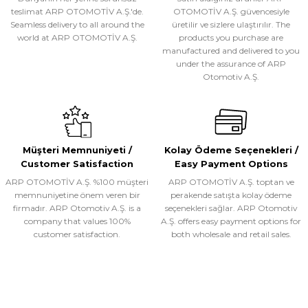
teslimat ARP OTOMOTİV A.Ş.'de.
OTOMOTİV A.Ş. güvencesiyle
Bu ürüne benzer farklı alternatifler olmalı.
Ürünü İncele
Seamless delivery to all around the
üretilir ve sizlere ulaştırılır. The
world at ARP OTOMOTİV A.Ş.
products you purchase are
manufactured and delivered to you
ARP OTOMOTİV A.Ş.
under the assurance of ARP
NS006- SUPERSTAR BLACK YAN BASAMAK
Otomotiv A.Ş.
Gönder
WhatsApp ile Sipariş
Müşteri Memnuniyeti /
Kolay Ödeme Seçenekleri /
Ürünü İncele
Customer Satisfaction
Easy Payment Options
ARP OTOMOTİV A.Ş. %100 müşteri
ARP OTOMOTİV A.Ş. toptan ve
memnuniyetine önem veren bir
perakende satışta kolay ödeme
ARP OTOMOTİV A.Ş.
firmadır. ARP Otomotiv A.Ş. is a
seçenekleri sağlar. ARP Otomotiv
company that values 100%
A.Ş. offers easy payment options for
AB034- EXPLORER YAN BASAMAK
customer satisfaction.
both wholesale and retail sales.
WhatsApp ile Sipariş
BIZ
Ürünü İncele