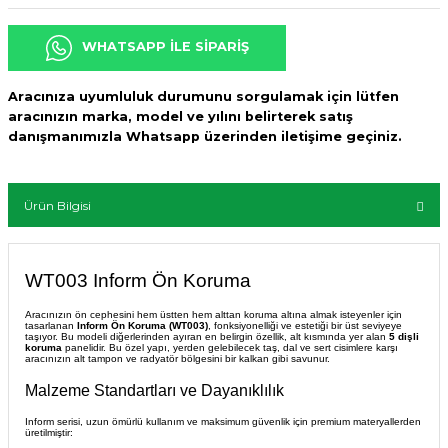
WHATSAPP İLE SİPARİŞ
Aracınıza uyumluluk durumunu sorgulamak için lütfen
aracınızın marka, model ve yılını belirterek satış
danışmanımızla Whatsapp üzerinden iletişime geçiniz.
Ürün Bilgisi
WT003 Inform Ön Koruma
Aracınızın ön cephesini hem üstten hem alttan koruma altına almak isteyenler için
tasarlanan
Inform Ön Koruma (WT003)
, fonksiyonelliği ve estetiği bir üst seviyeye
taşıyor. Bu modeli diğerlerinden ayıran en belirgin özellik, alt kısmında yer alan
5 dişli
koruma
panelidir. Bu özel yapı, yerden gelebilecek taş, dal ve sert cisimlere karşı
aracınızın alt tampon ve radyatör bölgesini bir kalkan gibi savunur.
Malzeme Standartları ve Dayanıklılık
Inform serisi, uzun ömürlü kullanım ve maksimum güvenlik için premium materyallerden
üretilmiştir: