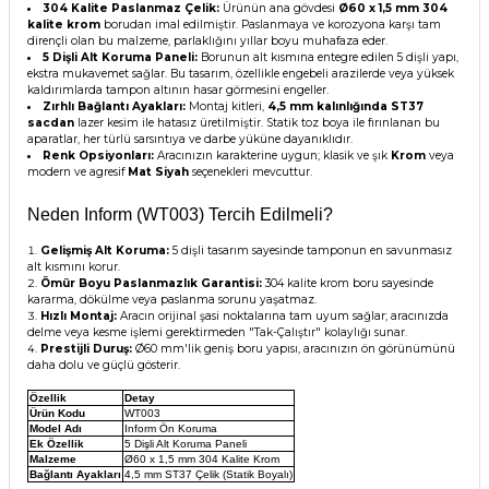
304 Kalite Paslanmaz Çelik:
Ürünün ana gövdesi
Ø60 x 1,5 mm 304
kalite krom
borudan imal edilmiştir. Paslanmaya ve korozyona karşı tam
dirençli olan bu malzeme, parlaklığını yıllar boyu muhafaza eder.
5 Dişli Alt Koruma Paneli:
Borunun alt kısmına entegre edilen 5 dişli yapı,
ekstra mukavemet sağlar. Bu tasarım, özellikle engebeli arazilerde veya yüksek
kaldırımlarda tampon altının hasar görmesini engeller.
Zırhlı Bağlantı Ayakları:
Montaj kitleri,
4,5 mm kalınlığında ST37
sacdan
lazer kesim ile hatasız üretilmiştir. Statik toz boya ile fırınlanan bu
aparatlar, her türlü sarsıntıya ve darbe yüküne dayanıklıdır.
Renk Opsiyonları:
Aracınızın karakterine uygun; klasik ve şık
Krom
veya
modern ve agresif
Mat Siyah
seçenekleri mevcuttur.
Neden Inform (WT003) Tercih Edilmeli?
Gelişmiş Alt Koruma:
5 dişli tasarım sayesinde tamponun en savunmasız
alt kısmını korur.
Ömür Boyu Paslanmazlık Garantisi:
304 kalite krom boru sayesinde
kararma, dökülme veya paslanma sorunu yaşatmaz.
Hızlı Montaj:
Aracın orijinal şasi noktalarına tam uyum sağlar; aracınızda
delme veya kesme işlemi gerektirmeden "Tak-Çalıştır" kolaylığı sunar.
Prestijli Duruş:
Ø60 mm'lik geniş boru yapısı, aracınızın ön görünümünü
daha dolu ve güçlü gösterir.
Özellik
Detay
Ürün Kodu
WT003
Model Adı
Inform Ön Koruma
Ek Özellik
5 Dişli Alt Koruma Paneli
Malzeme
Ø60 x 1,5 mm 304 Kalite Krom
Bağlantı Ayakları
4,5 mm ST37 Çelik (Statik Boyalı)