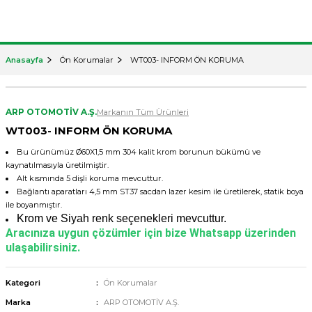
Anasayfa
Ön Korumalar
WT003- INFORM ÖN KORUMA
ARP OTOMOTİV A.Ş.
Markanın Tüm Ürünleri
WT003- INFORM ÖN KORUMA
Bu ürünümüz Ø60X1,5 mm 304 kalit krom borunun bükümü ve
kaynatılmasıyla üretilmiştir.
Alt kısmında 5 dişli koruma mevcuttur.
Bağlantı aparatları 4,5 mm ST37 sacdan lazer kesim ile üretilerek, statik boya
ile boyanmıştır.
Krom ve Siyah renk seçenekleri mevcuttur.
Aracınıza uygun çözümler için bize Whatsapp üzerinden
ulaşabilirsiniz.
Kategori
Ön Korumalar
Marka
ARP OTOMOTİV A.Ş.