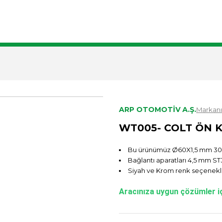
LAR
PARTNERLER
İLETİŞİM
ARP OTOMOTİV A.Ş.
Markanı
WT005- COLT ÖN
Bu ürünümüz Ø60X1,5 mm 304 
Bağlantı aparatları 4,5 mm ST3
Siyah ve Krom renk seçenekl
Aracınıza uygun çözümler iç