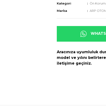
Kategori
Ön Koruma
Marka
ARP OTOM
WHATSA
Aracınıza uyumluluk dur
model ve yılını belirte
iletişime geçiniz.