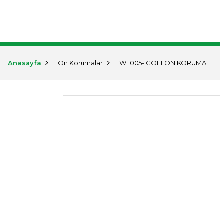
KURUMSAL
ÜRÜNLER
MARKA
Anasayfa
Ön Korumalar
WT005- COLT ÖN KORUMA