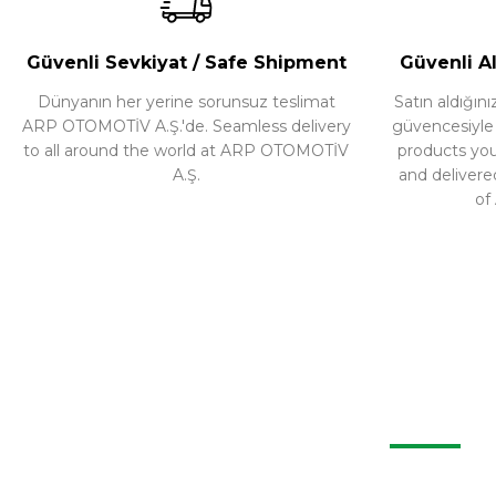
Ürünü İncele
Ürü
Güvenli Sevkiyat / Safe Shipment
Güvenli Al
Dünyanın her yerine sorunsuz teslimat
Satın aldığı
ARP OTOMOTİV A.Ş.'de. Seamless delivery
güvencesiyle ür
to all around the world at ARP OTOMOTİV
products yo
A.Ş.
and delivere
of
BIZ
+90 262 335 14 25