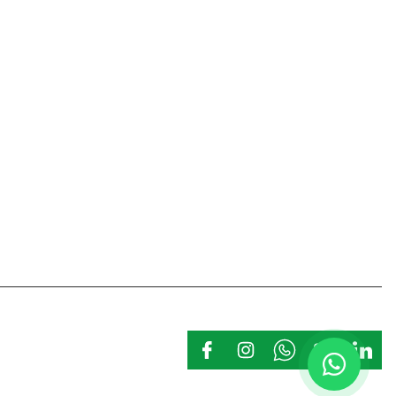
Hakkımızda
Belgelerimiz
Kalite Politikamız
Kişisel Veriler Politikası
İş Güvenliği