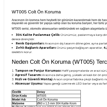
WT005 Colt Ön Koruma
Aracınızın ön kısmına hem heybetli bir görünüm kazandırmak hem de hass
dayanıklı ve güvenilir bir yapıya sahip olan bu koruma bariyeri, her türl
WT005 serisi, otomotiv aksesuarları sektöründeki en sağlam alaşımlarla ür
304 Kalite Paslanmaz Çelik:
Ürünümüz, paslanmaya karşı dir
derece dirençlidir.
Renk Opsiyonları:
Aracınızın dış tasarım diline göre; ayna parla
Zırhlı Bağlantı Aparatları:
Ürünü şasiye bağlayan aparatlar,
4,
iskeletini korur.
Neden Colt Ön Koruma (WT005) Terci
Tampon ve Panjur Koruması:
Hafif çarpışmalarda ve arazi sürüş
Agresif Tasarım:
Aracınıza daha geniş, yüksek ve kaslı bir ön pro
Hızlı ve Güvenli Montaj:
Aracın orijinal fabrika çıkışlı bağlant
Aksesuar Uyumu:
Yapısı gereği üzerine ek LED barlar veya sis f
Özellik
Detay
Ürün Kodu
WT005
Model Adı
Colt Ön Koruma
Malzeme
Ø60 x 1,5 mm 304 Kalite Krom