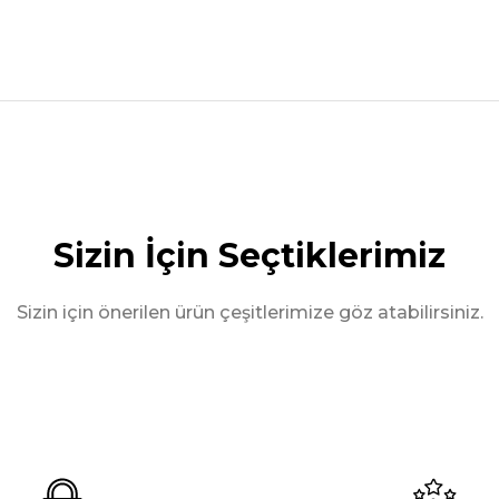
nularda yetersiz gördüğünüz noktaları öneri formunu kullanarak tarafımız
Sizin İçin Seçtiklerimiz
Sizin için önerilen ürün çeşitlerimize göz atabilirsiniz.
OMOTİV A.Ş.
ARP OTOMOTİV A.Ş.
TRI ÖN KORUMA
BB004- ARENA YAN BASAMA
 ile Sipariş
WhatsApp ile Sipariş