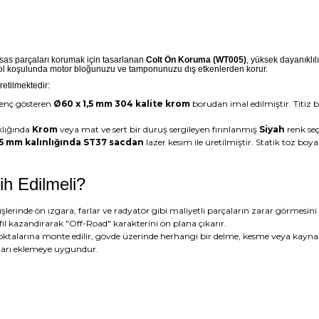
as parçaları korumak için tasarlanan
Colt Ön Koruma (WT005)
, yüksek dayanıklılık
ü yol koşulunda motor bloğunuzu ve tamponunuzu dış etkenlerden korur.
etilmektedir:
enç gösteren
Ø60 x 1,5 mm 304 kalite krom
borudan imal edilmiştir. Titiz 
klığında
Krom
veya mat ve sert bir duruş sergileyen fırınlanmış
Siyah
renk seç
5 mm kalınlığında ST37 sacdan
lazer kesim ile üretilmiştir. Statik toz bo
h Edilmeli?
lerinde ön ızgara, farlar ve radyatör gibi maliyetli parçaların zarar görmesini 
fil kazandırarak "Off-Road" karakterini ön plana çıkarır.
ı noktalarına monte edilir; gövde üzerinde herhangi bir delme, kesme veya kayna
arları eklemeye uygundur.