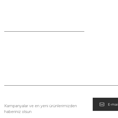
Projeler
0530 693 47 90
Videolarımız
info@arp.com.tr
Çalışma Saatlerimiz
Hafta İçi:
08:00 - 18:00
Kampanya Habercisi
Kampanyalar ve en yeni ürünlerimizden
haberiniz olsun