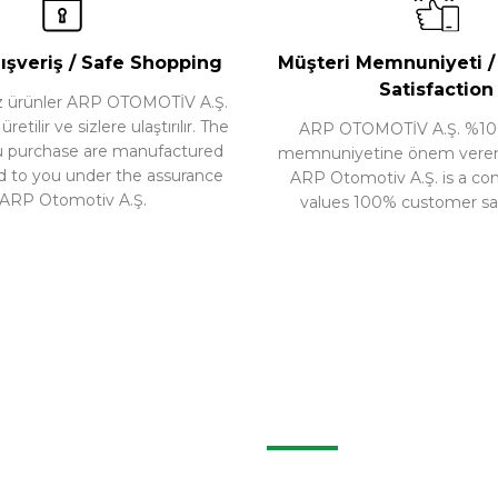
Gönder
nü İncele
Ürünü İncele
ışveriş / Safe Shopping
Müşteri Memnuniyeti 
Satisfaction
nız ürünler ARP OTOMOTİV A.Ş.
etilir ve sizlere ulaştırılır. The
ARP OTOMOTİV A.Ş. %10
u purchase are manufactured
memnuniyetine önem veren b
d to you under the assurance
ARP Otomotiv A.Ş. is a c
 ARP Otomotiv A.Ş.
values 100% customer sat
İLETIŞIM