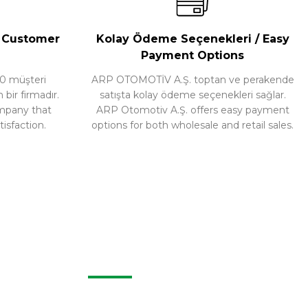
Ürünü İncele
/ Customer
Kolay Ödeme Seçenekleri / Easy
Payment Options
0 müşteri
ARP OTOMOTİV A.Ş. toptan ve perakende
ir firmadır.
satışta kolay ödeme seçenekleri sağlar.
ompany that
ARP Otomotiv A.Ş. offers easy payment
isfaction.
options for both wholesale and retail sales.
KURUMSAL