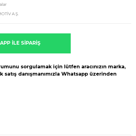
lar
OTİV A.Ş.
PP İLE SİPARİŞ
umunu sorgulamak için lütfen aracınızın marka,
rek satış danışmanımızla Whatsapp üzerinden