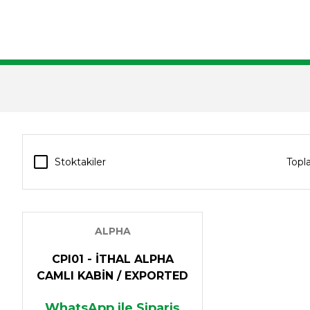
LAR
PARTNERLER
İLETİŞİM
Stoktakiler
Topl
ALPHA
CPI01 - İTHAL ALPHA
CAMLI KABİN / EXPORTED
CANOPY
WhatsApp ile Sipariş