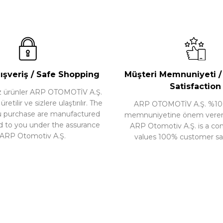
ışveriş / Safe Shopping
Müşteri Memnuniyeti 
Satisfaction
nız ürünler ARP OTOMOTİV A.Ş.
etilir ve sizlere ulaştırılır. The
ARP OTOMOTİV A.Ş. %10
u purchase are manufactured
memnuniyetine önem veren b
d to you under the assurance
ARP Otomotiv A.Ş. is a c
 ARP Otomotiv A.Ş.
values 100% customer sat