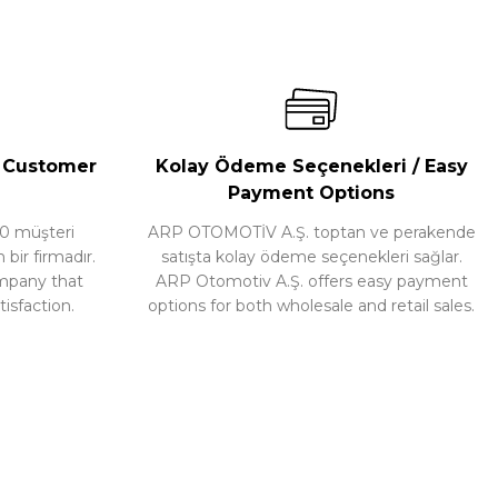
/ Customer
Kolay Ödeme Seçenekleri / Easy
Payment Options
0 müşteri
ARP OTOMOTİV A.Ş. toptan ve perakende
ir firmadır.
satışta kolay ödeme seçenekleri sağlar.
ompany that
ARP Otomotiv A.Ş. offers easy payment
isfaction.
options for both wholesale and retail sales.