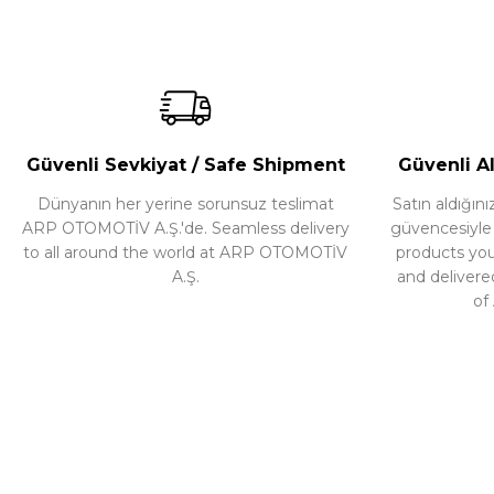
Güvenli Sevkiyat / Safe Shipment
Güvenli Al
Dünyanın her yerine sorunsuz teslimat
Satın aldığı
ARP OTOMOTİV A.Ş.'de. Seamless delivery
güvencesiyle ür
to all around the world at ARP OTOMOTİV
products yo
A.Ş.
and delivere
of