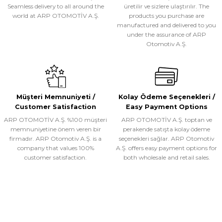
Seamless delivery to all around the
üretilir ve sizlere ulaştırılır. The
world at ARP OTOMOTİV A.Ş.
products you purchase are
ARP OTOMOTİV A.Ş.
manufactured and delivered to you
ST032- TRIOSBAR BLACK ÖN KORUMA
under the assurance of ARP
Otomotiv A.Ş.
WhatsApp ile Sipariş
Ürünü İncele
Müşteri Memnuniyeti /
Kolay Ödeme Seçenekleri /
Customer Satisfaction
Easy Payment Options
ARP OTOMOTİV A.Ş. %100 müşteri
ARP OTOMOTİV A.Ş. toptan ve
ARP OTOMOTİV A.Ş.
memnuniyetine önem veren bir
perakende satışta kolay ödeme
AB034- EXPLORER YAN BASAMAK
firmadır. ARP Otomotiv A.Ş. is a
seçenekleri sağlar. ARP Otomotiv
company that values 100%
A.Ş. offers easy payment options for
customer satisfaction.
both wholesale and retail sales.
WhatsApp ile Sipariş
Ürünü İncele
BIZ