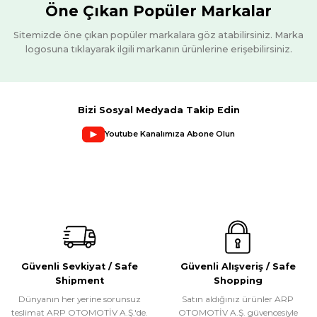
AB005- ARTEMIS BLACK YAN BASAMAK
Öne Çıkan Popüler Markalar
Sitemizde öne çıkan popüler markalara göz atabilirsiniz. Marka
ARP OTOMOTİV A.Ş.
logosuna tıklayarak ilgili markanın ürünlerine erişebilirsiniz.
WhatsApp ile Sipariş
ST034- TRAVERSE ÖN KORUMA
Ürünü İncele
Bizi Sosyal Medyada Takip Edin
WhatsApp ile Sipariş
ARP OTOMOTİV A.Ş.
Youtube Kanalımıza Abone Olun
Ürünü İncele
AB004- ARTEMIS SILVER YAN BASAMAK
ARP OTOMOTİV A.Ş.
WhatsApp ile Sipariş
ST008- TETRI ÖN KORUMA
Ürünü İncele
Güvenli Sevkiyat / Safe
Güvenli Alışveriş / Safe
WhatsApp ile Sipariş
Shipment
Shopping
Dünyanın her yerine sorunsuz
Satın aldığınız ürünler ARP
Ürünü İncele
teslimat ARP OTOMOTİV A.Ş.'de.
OTOMOTİV A.Ş. güvencesiyle