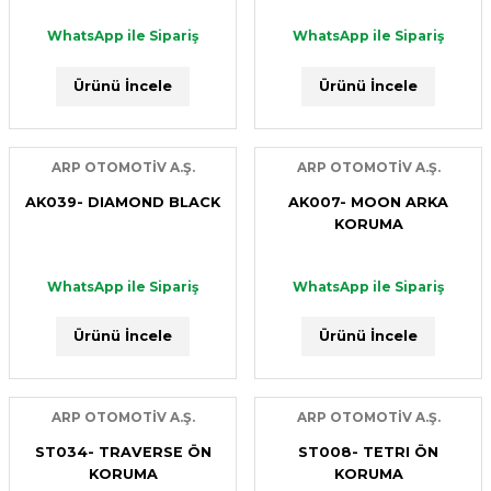
WhatsApp ile Sipariş
WhatsApp ile Sipariş
WhatsApp ile Sipariş
ARP OTOMOTİV A.Ş.
Ürünü İncele
ST032- TRIOSBAR BLACK ÖN KORUMA
Ürünü İncele
Ürünü İncele
YENİ ÜRÜN
ARP OTOMOTİV A.Ş.
WhatsApp ile Sipariş
ARP OTOMOTİV A.Ş.
ARP OTOMOTİV A.Ş.
AK007- DUSTER ARKA KORUMA
AK039- DIAMOND BLACK
AK007- MOON ARKA
Ürünü İncele
KORUMA
WhatsApp ile Sipariş
ARP OTOMOTİV A.Ş.
WhatsApp ile Sipariş
WhatsApp ile Sipariş
Ürünü İncele
AB034- EXPLORER YAN BASAMAK
Ürünü İncele
Ürünü İncele
YENİ ÜRÜN
ARP OTOMOTİV A.Ş.
WhatsApp ile Sipariş
RB070 M-249 THE SNIPER ROLLBAR
ARP OTOMOTİV A.Ş.
ARP OTOMOTİV A.Ş.
Ürünü İncele
ST034- TRAVERSE ÖN
ST008- TETRI ÖN
KORUMA
KORUMA
WhatsApp ile Sipariş