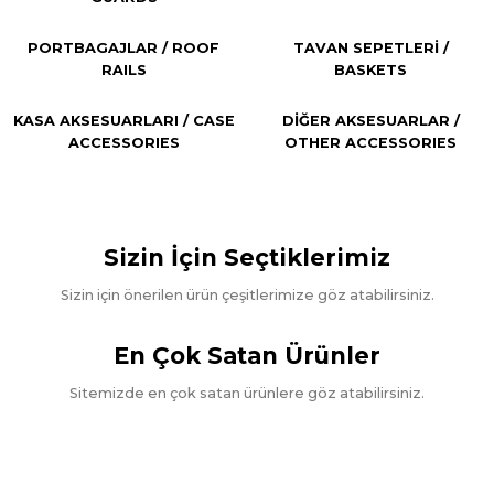
PORTBAGAJLAR / ROOF
TAVAN SEPETLERİ /
RAILS
BASKETS
KASA AKSESUARLARI / CASE
DİĞER AKSESUARLAR /
Güvenliğiniz Önceliğimiz
ACCESSORIES
OTHER ACCESSORIES
Aracınıza uygun
AKSESUARLAR
Sizin İçin Seçtiklerimiz
Şimdi Ürünleri İncele
Sizin için önerilen ürün çeşitlerimize göz atabilirsiniz.
ARP OTOMOTİV A.Ş.
En Çok Satan Ürünler
AK039- DIAMOND BLACK
Sitemizde en çok satan ürünlere göz atabilirsiniz.
YAN
Ürünleri İncele
ÖN KORUMALAR
ARKA
Ürünleri İncele
YENİ ÜRÜN
BASAMAKLAR
ARP OTOMOTİV A.Ş.
Ürünleri İncele
KORUMALAR
WhatsApp ile Sipariş
WT045 - DUSTER ÖN KORUMA