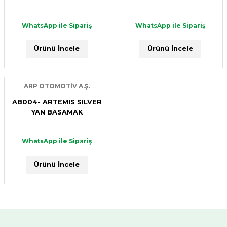
Ürünü İncele
NS005- SUPERSTAR CHROME YAN BASAMAK
WhatsApp ile Sipariş
WhatsApp ile Sipariş
ARP OTOMOTİV A.Ş.
Ürünü İncele
Ürünü İncele
WhatsApp ile Sipariş
AK039- DIAMOND BLACK
Ürünü İncele
ARP OTOMOTİV A.Ş.
WhatsApp ile Sipariş
AB004- ARTEMIS SILVER
ARP OTOMOTİV A.Ş.
YAN BASAMAK
Ürünü İncele
NS002- NEWSTAR CHROME YAN BASAMAK
WhatsApp ile Sipariş
ARP OTOMOTİV A.Ş.
WhatsApp ile Sipariş
Ürünü İncele
AK007- MOON ARKA KORUMA
Ürünü İncele
WhatsApp ile Sipariş
ARP OTOMOTİV A.Ş.
Ürünü İncele