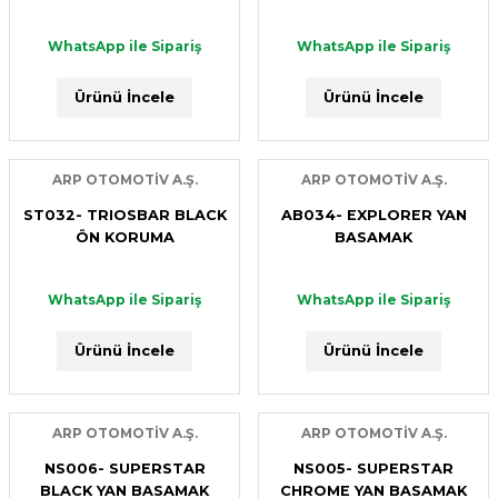
ARP OTOMOTİV A.Ş.
WhatsApp ile Sipariş
WhatsApp ile Sipariş
Ürünü İncele
BB005- DELUX YAN BASAMAK
Ürünü İncele
Ürünü İncele
ARP OTOMOTİV A.Ş.
WhatsApp ile Sipariş
PB014- FRONT ROOF BAR
ARP OTOMOTİV A.Ş.
ARP OTOMOTİV A.Ş.
Ürünü İncele
ST032- TRIOSBAR BLACK
AB034- EXPLORER YAN
WhatsApp ile Sipariş
ÖN KORUMA
BASAMAK
ARP OTOMOTİV A.Ş.
Ürünü İncele
NS006- SUPERSTAR BLACK YAN BASAMAK
WhatsApp ile Sipariş
WhatsApp ile Sipariş
Ürünü İncele
Ürünü İncele
ARP OTOMOTİV A.Ş.
WhatsApp ile Sipariş
CS005- DIAMOND BASKET TAVAN SEPETİ
Ürünü İncele
ARP OTOMOTİV A.Ş.
ARP OTOMOTİV A.Ş.
NS006- SUPERSTAR
NS005- SUPERSTAR
WhatsApp ile Sipariş
ARP OTOMOTİV A.Ş.
BLACK YAN BASAMAK
CHROME YAN BASAMAK