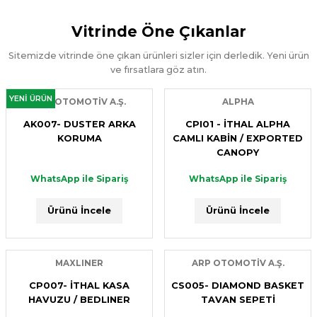
Ürünü İncele
Vitrinde Öne Çıkanlar
WhatsApp ile Sipariş
ARP OTOMOTİV A.Ş.
Sitemizde vitrinde öne çıkan ürünleri sizler için derledik. Yeni ürün
Ürünü İncele
ST034- TRAVERSE ÖN KORUMA
ve fırsatlara göz atın.
YENİ ÜRÜN
ARP OTOMOTİV A.Ş.
ALPHA
YENİ ÜRÜN
ARP OTOMOTİV A.Ş.
WhatsApp ile Sipariş
AK007- DUSTER ARKA
CPI01 - İTHAL ALPHA
CS009 - TAVAN SEPETİ
KORUMA
CAMLI KABİN / EXPORTED
Ürünü İncele
CANOPY
WhatsApp ile Sipariş
WhatsApp ile Sipariş
WhatsApp ile Sipariş
ARP OTOMOTİV A.Ş.
Ürünü İncele
Ürünü İncele
Ürünü İncele
ST008- TETRI ÖN KORUMA
YENİ ÜRÜN
ARP OTOMOTİV A.Ş.
MAXLINER
ARP OTOMOTİV A.Ş.
WhatsApp ile Sipariş
AB030- DUSTER YAN BASAMAK
CP007- İTHAL KASA
CS005- DIAMOND BASKET
HAVUZU / BEDLINER
TAVAN SEPETİ
Ürünü İncele