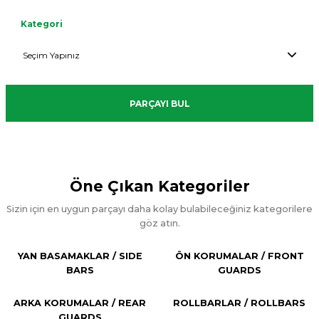
kaçırmayın!
KONFOR
FONKSİYONEL
hizmetini
STRONG
/
kaçırmayın!
Alışverişe Başla
/
/
LEAK-
Alt
Kategori
kaçırmayın!
&
IMPACT
Alışverişe Başla
QUALITY
AESTHETIC
PROOF
Alışverişe Başla
DURABLE
RESISTANT
AND
AND
AND
Alışverişe Başla
ÖN
ARKA
COMFORT
FUNCTIONAL
FUNCTIONAL
YAN
KORUMALAR
KORUMALAR
TAVAN
CAMLI
BASAMAKLAR
/ FRONT
/ REAR
SEPETLERİ
KABİN /
PARÇAYI BUL
/ SIDE STEPS
GUARDS
GUARDS
/ BASKETS
CANOPY
Öne Çıkan Kategoriler
Sizin için en uygun parçayı daha kolay bulabileceğiniz kategorilere
göz atın.
YAN BASAMAKLAR / SIDE
ÖN KORUMALAR / FRONT
BARS
GUARDS
ARKA KORUMALAR / REAR
ROLLBARLAR / ROLLBARS
GUARDS